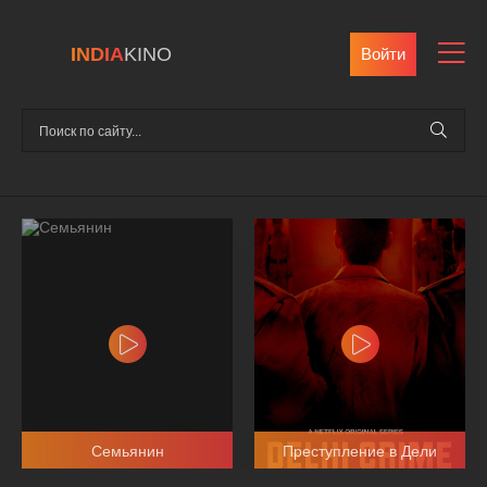
INDIA
KINO
Войти
Семьянин
Преступление в Дели