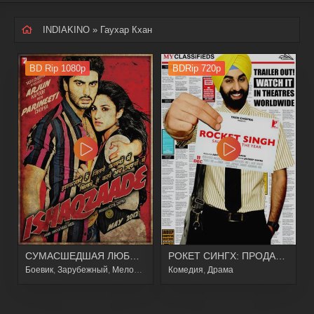
INDIAKINO
» Гаухар Кхан
BD Rip 1080p
BDRip 720p
СУМАСШЕДШАЯ ЛЮБОВЬ
РОКЕТ СИНГХ: ПРОДАВЕЦ ГОДА
Боевик
,
Зарубежный
,
Мелодрама
,
Драма
Комедия
,
Драма