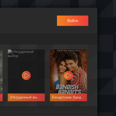
Войти
(Не)удачный выбор
Бандитские бандиты
Деревн