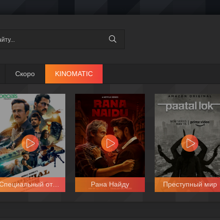
Скоро
KINOMATIC
Специальный отряд
Рана Найду
Преступный мир