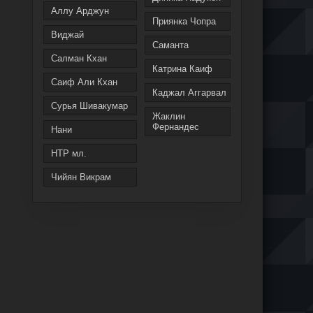
Аллу Арджун
Приянка Чопра
Виджай
Саманта
Салман Кхан
Катрина Каиф
Саиф Али Кхан
Каджал Аггарвал
Сурья Шивакумар
Жаклин
Фернандес
Нани
НТР мл.
Чийян Викрам