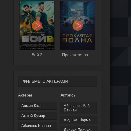
Бой 2
Проклятая волна
ФИЛЬМЫ С АКТЁРАМИ
Актёры
Актрисы
Аамир Кхан
Айшвария Рай
Баччан
Акшай Кумар
Анушка Шарма
Абхишек Баччан
Дипика Падукон