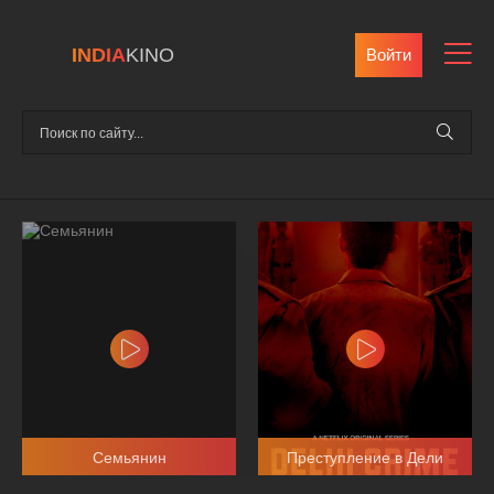
INDIA
KINO
Войти
Семьянин
Преступление в Дели