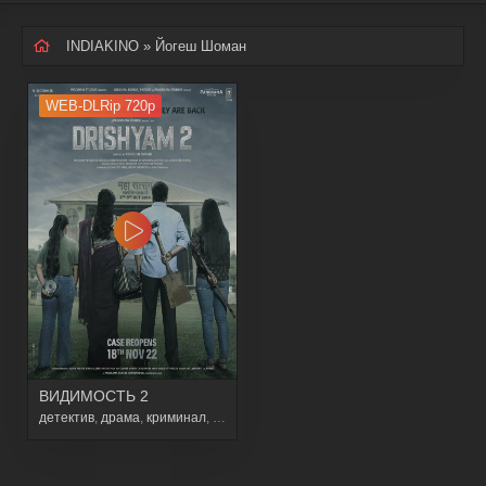
INDIAKINO
» Йогеш Шоман
WEB-DLRip 720p
ВИДИМОСТЬ 2
детектив
,
драма
,
криминал
,
триллер