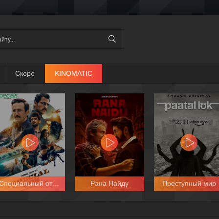
Скоро
KINOMATIC
Специальный отряд
Рана Найду
Преступный мир