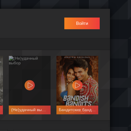
Войти
(Не)удачный выбор
Бандитские бандиты
Деревн