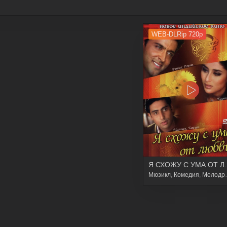
WEB-DLRip 720p
Я СХОЖУ
Мюзикл
,
Комедия
,
Мелодрама