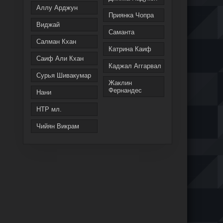
Аллу Арджун
Приянка Чопра
Виджай
Саманта
Салман Кхан
Катрина Каиф
Саиф Али Кхан
Каджал Аггарвал
Сурья Шивакумар
Жаклин
Фернандес
Нани
НТР мл.
Чийян Викрам