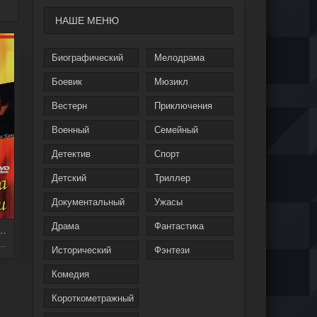
НАШЕ МЕНЮ
Биографический
Мелодрама
Боевик
Мюзикл
Вестерн
Приключения
Военный
Семейный
Детектив
Спорт
Детский
Триллер
Документальный
Ужасы
Драма
Фантастика
 С УМА ОТ ЛЮБВИ
,
Драма
Исторический
Фэнтези
Комедия
Короткометражный