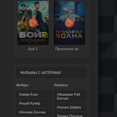
Бой 2
Проклятая волна
ФИЛЬМЫ С АКТЁРАМИ
Актёры
Актрисы
Аамир Кхан
Айшвария Рай
Баччан
Акшай Кумар
Анушка Шарма
Абхишек Баччан
Дипика Падукон