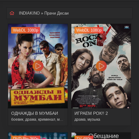
INDIAKINO
» Прачи Десаи
WebDL 1080p
WebDL 1080p
ОДНАЖДЫ В МУМБАИ
ИГРАЕМ РОК!! 2
боевик
,
драма
,
криминал
,
мелодрама
драма
,
музыка
DVD Rip 360p
TV 480p