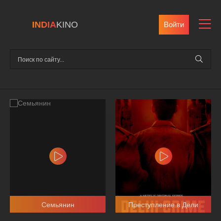
INDIA
KINO
Войти
Семьянин
Преступление в Дели