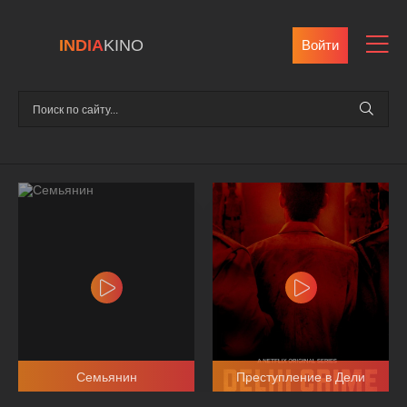
INDIA
KINO
Войти
Семьянин
Преступление в Дели