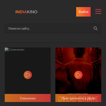
INDIA
KINO
Войти
Семьянин
Преступление в Дели