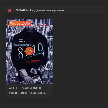
INDIAKINO
» Девика Бахудханам
WebDL 1080p
ФОТОГРАФИЯ 8X10
боевик
,
детектив
,
драма
,
криминал
,
триллер
,
фэнтези