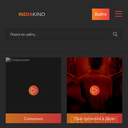
INDIA
KINO
Войти
Семьянин
Преступление в Дели