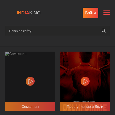
INDIA
KINO
Войти
Семьянин
Преступление в Дели