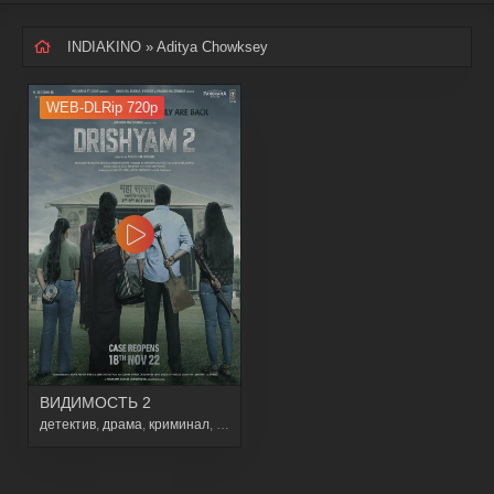
INDIAKINO
» Aditya Chowksey
WEB-DLRip 720p
ВИДИМОСТЬ 2
детектив
,
драма
,
криминал
,
триллер