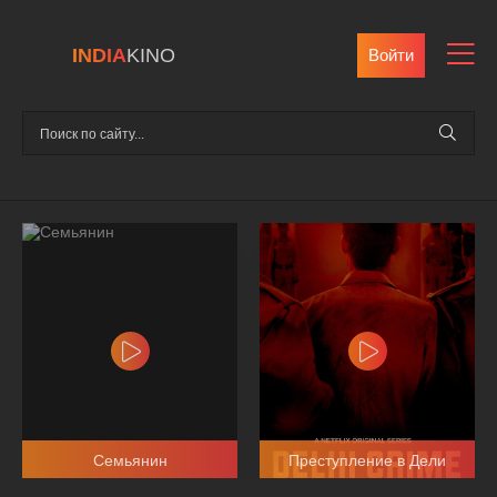
INDIA
KINO
Войти
Семьянин
Преступление в Дели