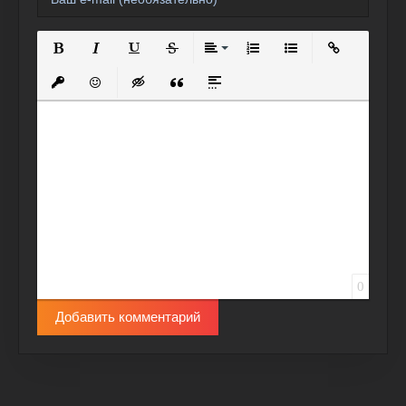
Полужирный
Курсив
Подчеркнутый
Зачеркнутый
Выравнивание
Нумерованный список
Маркированный спи
Вставить сс
Вставить защищенную ссылку
Вставить смайлик
Вставка скрытого текста
Вставка цитаты
Вставка спойлера
0
Добавить комментарий