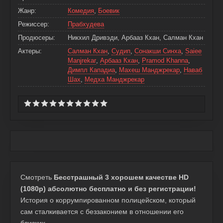
Жанр:
Комедия
,
Боевик
Режиссер:
Прабхудева
Продюсеры:
Никхил Дривэди, Арбааз Кхан, Салман Кхан
Актеры:
Салман Кхан
,
Судип
,
Сонакши Синха
,
Saiee
Manjrekar
,
Арбааз Кхан
,
Pramod Khanna
,
Димпл Кападиа
,
Махеш Манджрекар
,
Наваб
Шах
,
Медха Манджрекар
Смотреть
Бесстрашный 3 хорошем качестве HD
(1080p) абсолютно бесплатно и без регистрации!
История о коррумпированном полицейском, который
сам сталкивается с беззаконием в отношении его