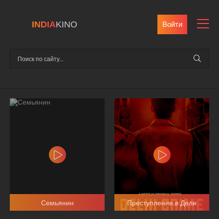
INDIA
KINO
Войти
Семьянин
Преступление в Дели