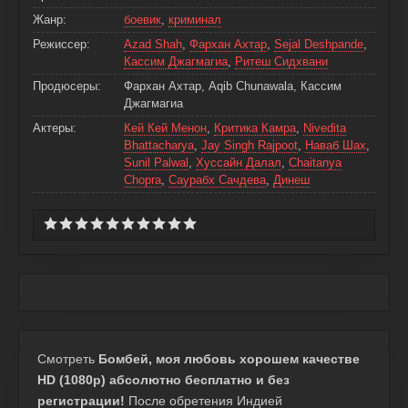
Жанр:
боевик
,
криминал
Режиссер:
Azad Shah
,
Фархан Ахтар
,
Sejal Deshpande
,
Кассим Джагмагиа
,
Ритеш Сидхвани
Продюсеры:
Фархан Ахтар, Aqib Chunawala, Кассим
Джагмагиа
Актеры:
Кей Кей Менон
,
Критика Камра
,
Nivedita
Bhattacharya
,
Jay Singh Rajpoot
,
Наваб Шах
,
Sunil Palwal
,
Хуссайн Далал
,
Chaitanya
Chopra
,
Саурабх Сачдева
,
Динеш
Смотреть
Бомбей, моя любовь хорошем качестве
HD (1080p) абсолютно бесплатно и без
регистрации!
После обретения Индией