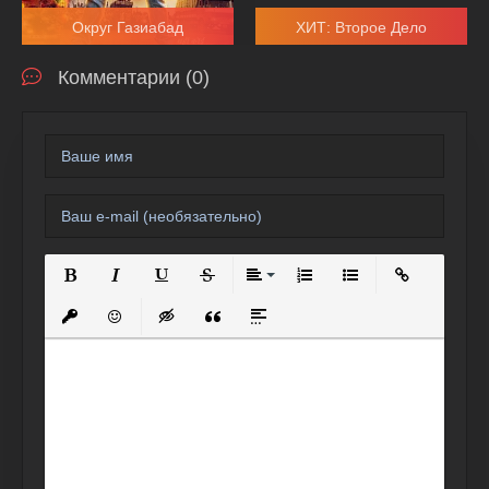
Округ Газиабад
ХИТ: Второе Дело
Комментарии (0)
Полужирный
Курсив
Подчеркнутый
Зачеркнутый
Выравнивание
Нумерованный список
Маркированный спи
Вставить сс
Вставить защищенную ссылку
Вставить смайлик
Вставка скрытого текста
Вставка цитаты
Вставка спойлера