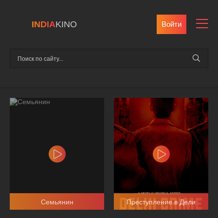
INDIA
KINO
Войти
Семьянин
Преступление в Дели