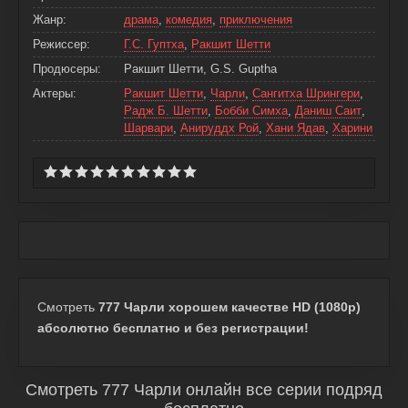
Жанр:
драма
,
комедия
,
приключения
Режиссер:
Г.С. Гуптха
,
Ракшит Шетти
Продюсеры:
Ракшит Шетти, G.S. Guptha
Актеры:
Ракшит Шетти
,
Чарли
,
Сангитха Шрингери
,
Радж Б. Шетти
,
Бобби Симха
,
Даниш Саит
,
Шарвари
,
Анируддх Рой
,
Хани Ядав
,
Харини
Смотреть
777 Чарли хорошем качестве HD (1080p)
абсолютно бесплатно и без регистрации!
Смотреть 777 Чарли онлайн все серии подряд