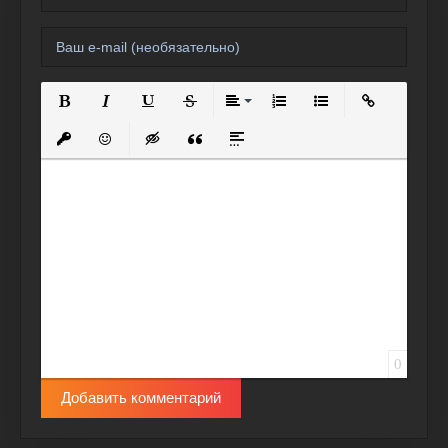
Полужирный
Курсив
Подчеркнутый
Зачеркнутый
Выравнивание
Нумерованный список
Маркированный спи
Вставить сс
Вставить защищенную ссылку
Вставить смайлик
Вставка скрытого текста
Вставка цитаты
Вставка спойлера
0
Добавить комментарий