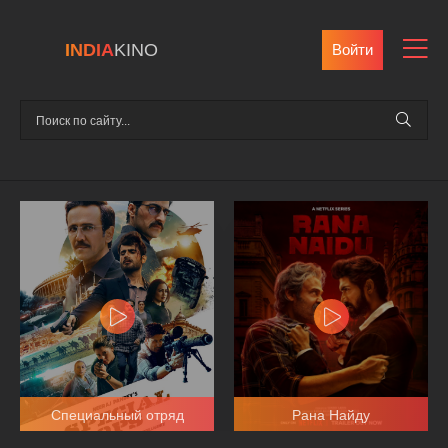
INDIA
KINO
Войти
Специальный отряд
Рана Найду