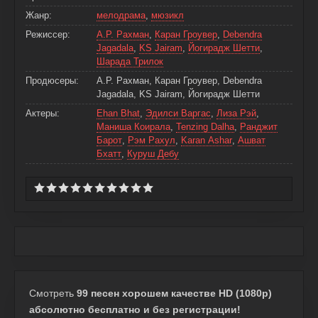
Жанр:
мелодрама
,
мюзикл
Режиссер:
А.Р. Рахман
,
Каран Гроувер
,
Debendra
Jagadala
,
KS Jairam
,
Йогирадж Шетти
,
Шарада Трилок
Продюсеры:
А.Р. Рахман, Каран Гроувер, Debendra
Jagadala, KS Jairam, Йогирадж Шетти
Актеры:
Ehan Bhat
,
Эдилси Варгас
,
Лиза Рэй
,
Маниша Коирала
,
Tenzing Dalha
,
Ранджит
Барот
,
Рэм Рахул
,
Karan Ashar
,
Ашват
Бхатт
,
Куруш Дебу
Смотреть
99 песен хорошем качестве HD (1080p)
абсолютно бесплатно и без регистрации!