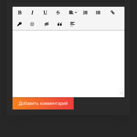
Полужирный
Курсив
Подчеркнутый
Зачеркнутый
Выравнивание
Нумерованный список
Маркированный спи
Вставить сс
Вставить защищенную ссылку
Вставить смайлик
Вставка скрытого текста
Вставка цитаты
Вставка спойлера
0
Добавить комментарий