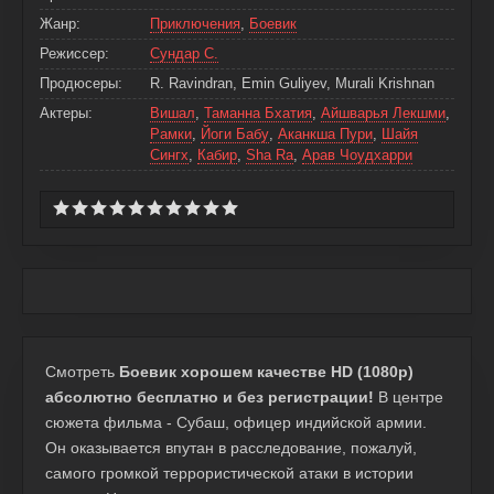
Жанр:
Приключения
,
Боевик
Режиссер:
Сундар С.
Продюсеры:
R. Ravindran, Emin Guliyev, Murali Krishnan
Актеры:
Вишал
,
Таманна Бхатия
,
Айшварья Лекшми
,
Рамки
,
Йоги Бабу
,
Аканкша Пури
,
Шайя
Сингх
,
Кабир
,
Sha Ra
,
Арав Чоудхарри
Смотреть
Боевик хорошем качестве HD (1080p)
абсолютно бесплатно и без регистрации!
В центре
сюжета фильма - Субаш, офицер индийской армии.
Он оказывается впутан в расследование, пожалуй,
самого громкой террористической атаки в истории