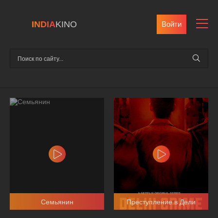
INDIA
KINO
Войти
Семьянин
Преступление в Дели