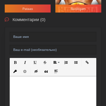
Pataas
Boologam
Комментарии (0)
Полужирный
Курсив
Подчеркнутый
Зачеркнутый
Выравнивание
Нумерованный список
Маркированный спи
Вставить сс
Вставить защищенную ссылку
Вставить смайлик
Вставка скрытого текста
Вставка цитаты
Вставка спойлера