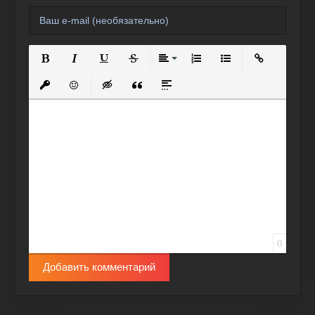
Полужирный
Курсив
Подчеркнутый
Зачеркнутый
Выравнивание
Нумерованный список
Маркированный спи
Вставить сс
Вставить защищенную ссылку
Вставить смайлик
Вставка скрытого текста
Вставка цитаты
Вставка спойлера
0
Добавить комментарий