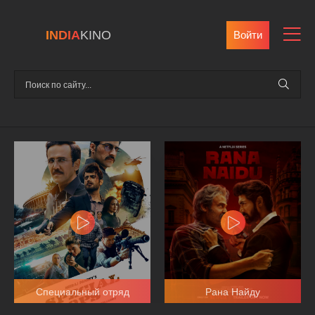
INDIA
KINO
Войти
Специальный отряд
Рана Найду