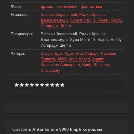
Жанр:
драма
,
приключения
,
фантастика
Режиссер:
Saibabu Jagarlamudi
,
Радха Кришна
Джагарламуди
,
Sypu Murali
,
Y. Rajeev Reddy
,
Йогирадж Шетти
Продюсеры:
Saibabu Jagarlamudi, Радха Кришна
Джагарламуди, Sypu Murali, Y. Rajeev Reddy,
Йогирадж Шетти
Актеры:
Варун Тедж
,
Адити Рао Хидари
,
Лавания
Трипати
,
Akhil
,
Arjun Anand
,
Ananth
,
Шринивас Авасарала
,
Badri
,
Bhuvana
,
Chalapathy
Смотреть
Antariksham 9000 kmph хорошем