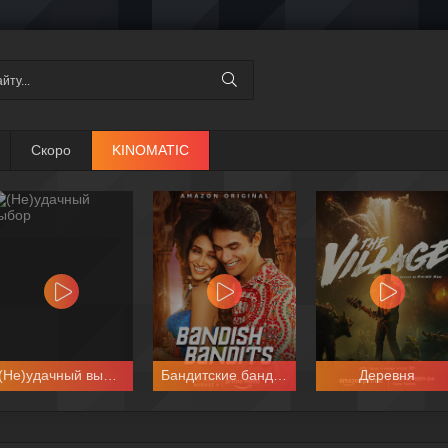
Скоро
KINOMATIC
(Не)удачный выбор
Бандитские бандиты
Деревня