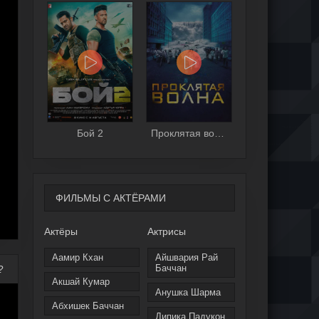
Бой 2
Проклятая волна
ФИЛЬМЫ С АКТЁРАМИ
Актёры
Актрисы
Аамир Кхан
Айшвария Рай
Баччан
?
Акшай Кумар
Анушка Шарма
Абхишек Баччан
Дипика Падукон