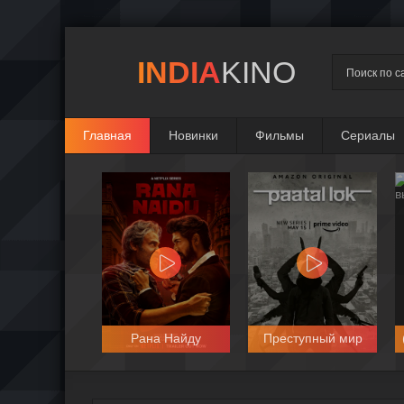
INDIA
KINO
Главная
Новинки
Фильмы
Сериалы
Специальный отряд
Рана Найду
Преступный мир