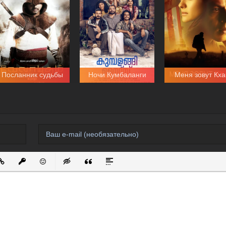
Посланник судьбы
Ночи Кумбаланги
Меня зовут Кха
 список
ванный список
ставить ссылку
Вставить защищенную ссылку
Вставить смайлик
Вставка скрытого текста
Вставка цитаты
Вставка спойлера