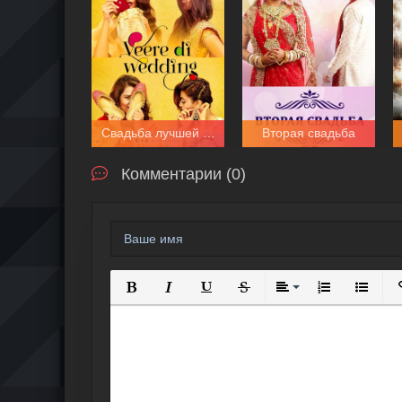
Свадьба лучшей подруги
Вторая свадьба
Комментарии (0)
Полужирный
Курсив
Подчеркнутый
Зачеркнутый
Выравнивание
Нумерованный
Маркиро
В