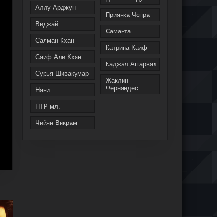
Аллу Арджун
Приянка Чопра
Виджай
Саманта
Салман Кхан
Катрина Каиф
Саиф Али Кхан
Каджал Аггарвал
Сурья Шивакумар
Жаклин
Фернандес
Нани
НТР мл.
Чийян Викрам