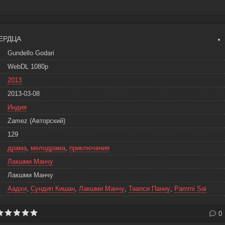
ЕРДЦА
Gundello Godari
WebDL 1080p
2013
2013-03-08
Индия
Zamez (Авторский)
129
драма
,
мелодрама
,
приключения
Лакшми Манчу
Лакшми Манчу
Аадхи
,
Сундип Кишан
,
Лакшми Манчу
,
Таапси Панну
,
Pammi Sai
0