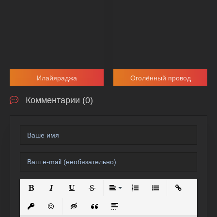
Илайяраджа
Оголённый провод
Комментарии (0)
Полужирный
Курсив
Подчеркнутый
Зачеркнутый
Выравнивание
Нумерованный список
Маркированный спи
Вставить сс