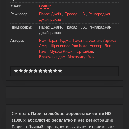
Жанр:
боевик
Режиссер:
Парас Джайн
,
Прасад Н.В.
,
Ренгараджан
Джайпракаш
Продюсеры:
Парас Джайн, Прасад Н.В., Ренгараджан
Джайпракаш
Актеры:
Рам Чаран Теджа
,
Таманна Бхатия
,
Аджмал
Амир
,
Шриниваса Рао Кота
,
Нассар
,
Дев
Гилл
,
Мукеш Риши
,
Партхибан
,
Брахманандам
,
Мохаммад Али
Смотреть
Пари на любовь хорошем качестве HD
(1080p) абсолютно бесплатно и без регистрации!
Радж – обычный парень, который живет с приемными