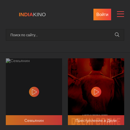
INDIA
KINO
Войти
Семьянин
Преступление в Дели