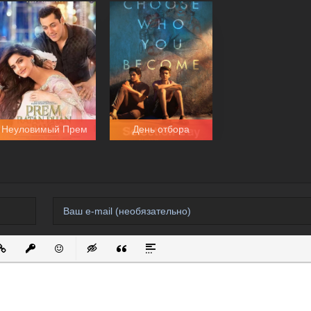
Неуловимый Прем
День отбора
 список
ванный список
ставить ссылку
Вставить защищенную ссылку
Вставить смайлик
Вставка скрытого текста
Вставка цитаты
Вставка спойлера