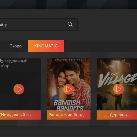
Скоро
KINOMATIC
(Не)удачный выбор
Бандитские бандиты
Деревня