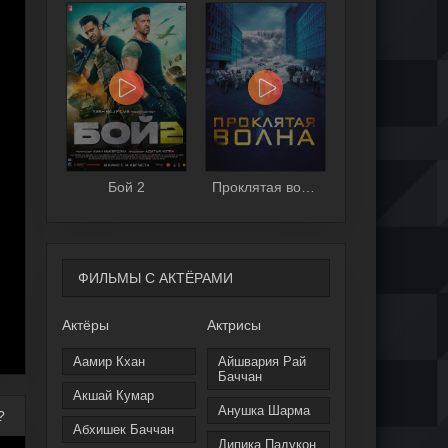
Бой 2
Проклятая волна
ФИЛЬМЫ С АКТЁРАМИ
Актёры
Актрисы
Аамир Кхан
Айшвария Рай
Баччан
Акшай Кумар
Анушка Шарма
?
Абхишек Баччан
Дипика Падукон