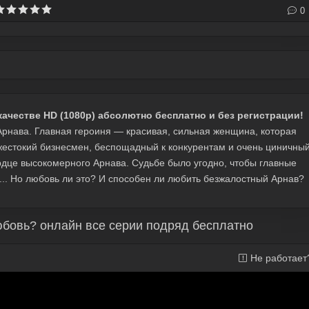
0
ачестве HD (1080p) абсолютно бесплатно и без регистрации!
Арнава. Главная героиня — красивая, сильная женщина, которая
жестокий бизнесмен, беспощадный к конкурентам и очень циничны
ердце высокомерного Арнава. Судьбе было угодно, чтобы главные
о... Но любовь ли это? И способен ли любить безжалостный Арнав?
юбовь? онлайн все серии подряд бесплатно
Не работает