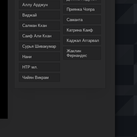
Аллу Арджун
Приянка Чопра
Виджай
Саманта
Салман Кхан
Катрина Каиф
Саиф Али Кхан
Каджал Аггарвал
Сурья Шивакумар
Жаклин
Фернандес
Нани
НТР мл.
Чийян Викрам