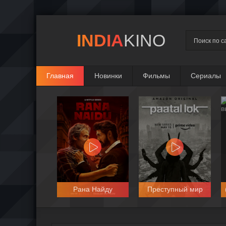
INDIA
KINO
Главная
Новинки
Фильмы
Сериалы
Специальный отряд
Рана Найду
Преступный мир