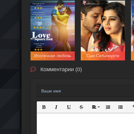
Ипотечная любовь
Сын Сатьямурти
Комментарии (0)
Полужирный
Курсив
Подчеркнутый
Зачеркнутый
Выравнивание
Нумерованный
Маркиро
В