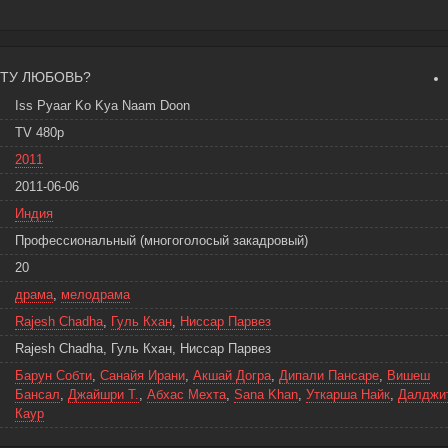
ЭТУ ЛЮБОВЬ?
Iss Pyaar Ko Kya Naam Doon
TV 480p
2011
2011-06-06
Индия
Профессиональный (многоголосый закадровый)
20
драма
,
мелодрама
Rajesh Chadha
,
Гуль Кхан
,
Ниссар Парвез
Rajesh Chadha, Гуль Кхан, Ниссар Парвез
Барун Собти
,
Санайя Ирани
,
Акшай Догра
,
Дипали Пансаре
,
Вишеш
Бансал
,
Джайшри Т.
,
Абхас Мехта
,
Sana Khan
,
Уткарша Найк
,
Далджи
Каур