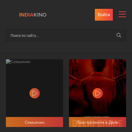
INDIA
KINO
Войти
Семьянин
Преступление в Дели