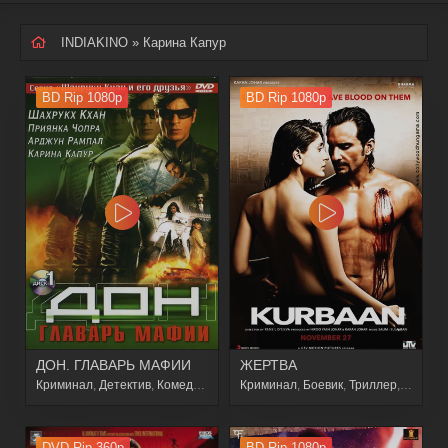
INDIAKINO
» Карина Капур
BD Rip 1080p
BD Rip 1080p
ДОН. ГЛАВАРЬ МАФИИ
ЖЕРТВА
Криминал
,
Детектив
,
Комедия
,
Боевик
Криминал
,
Триллер
,
Боевик
,
Зарубежный
,
Триллер
,
Мелодра
,
Драма
DVD Rip 360p
BD Rip 1080p