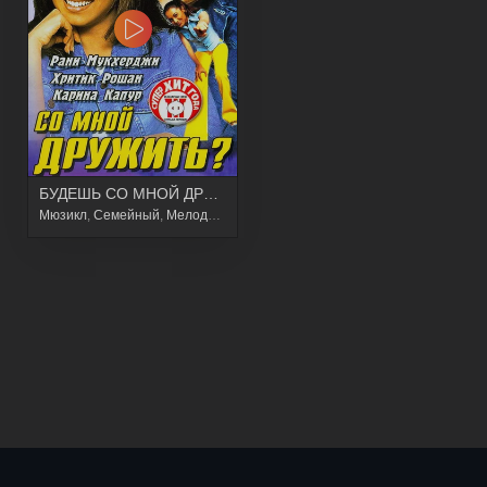
БУДЕШЬ СО МНОЙ ДРУЖИТЬ?
Мюзикл
,
Семейный
,
Мелодрама
,
Драма