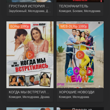
ГРУСТНАЯ ИСТОРИЯ ЛЮБВИ
ТЕЛОХРАНИТЕЛЬ
Зарубежный
,
Мелодрама
,
Драма
Комедия
,
Боевик
,
Мелодрама
BDRip 1080p
WEB-DLRip 1080p
КОГДА МЫ ВСТРЕТИЛИСЬ
ХОРОШИЕ НОВОЗДИ
Комедия
,
Мелодрама
,
Драма
Комедия
,
Мелодрама