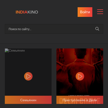
INDIA
KINO
Войти
Семьянин
Преступление в Дели