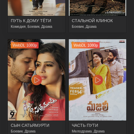
ПУТЬ К ДОМУ ТЁТИ
СТАЛЬНОЙ КЛИНОК
Комедия
,
Боевик
,
Драма
Боевик
,
Драма
WebDL 1080p
WebDL 1080p
СЫН САТЬЯМУРТИ
ЧАСТЬ ПУТИ
Боевик
,
Драма
Мелодрама
,
Драма