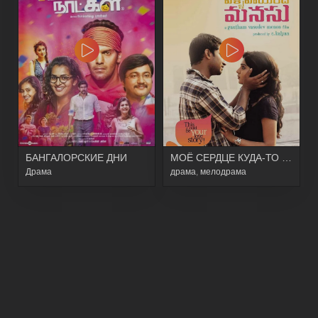
БАНГАЛОРСКИЕ ДНИ
МОЁ СЕРДЦЕ КУДА-ТО ПРОПАЛО
Драма
драма
,
мелодрама