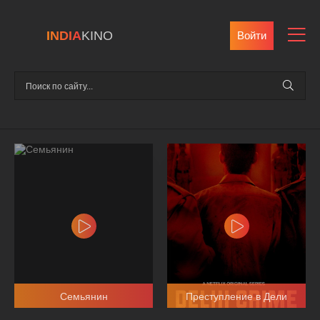
INDIA
KINO
Войти
Семьянин
Преступление в Дели