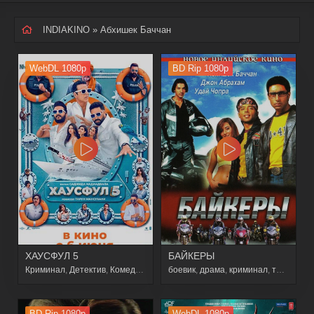
INDIAKINO
» Абхишек Баччан
WebDL 1080p
BD Rip 1080p
ХАУСФУЛ 5
БАЙКЕРЫ
Криминал
,
Детектив
,
Комедия
,
Драма
боевик
,
драма
,
криминал
,
триллер
BD Rip 1080p
WebDL 1080p