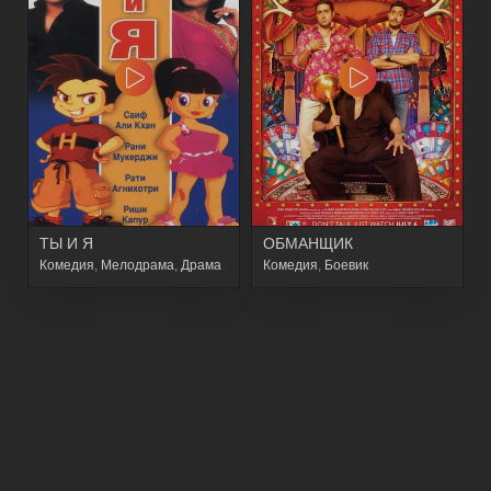
ТЫ И Я
ОБМАНЩИК
Комедия
,
Мелодрама
,
Драма
Комедия
,
Боевик