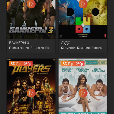
БАЙКЕРЫ 3
ЛУДО
Приключения
,
Детектив
,
Боевик
,
Триллер
Криминал
,
Зарубежный
,
Комедия
,
Боевик
BD Rip 1080p
BD Rip 1080p