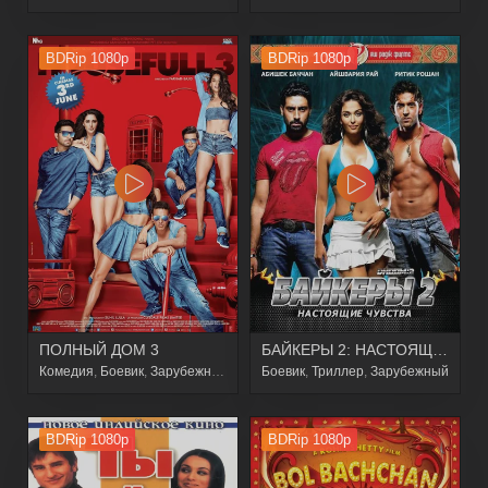
BDRip 1080p
BDRip 1080p
ПОЛНЫЙ ДОМ 3
БАЙКЕРЫ 2: НАСТОЯЩИЕ ЧУВСТВА
Комедия
,
Боевик
,
Зарубежный
Боевик
,
Триллер
,
Зарубежный
BDRip 1080p
BDRip 1080p