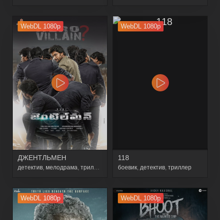
WebDL 1080p
WebDL 1080p
ДЖЕНТЛЬМЕН
118
детектив
,
мелодрама
,
триллер
боевик
,
детектив
,
триллер
WebDL 1080p
WebDL 1080p