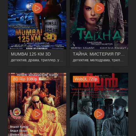
MUMBAI 125 KM 3D
ТАЙНА: МИСТЕРИЯ ПРОДОЛЖАЕТСЯ
детектив
,
драма
,
триллер
,
ужасы
детектив
,
мелодрама
,
триллер
,
ужа
BD Rip 1080p
WebDL 720p