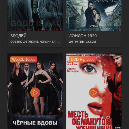
ЗЛОДЕЙ
ЛОНДОН 1920
боевик
,
детектив
,
криминал
,
триллер
детектив
,
ужасы
WebDL 1080p
DVD Rip 360p