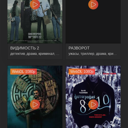
ВИДИМОСТЬ 2
РАЗВОРОТ
детектив
,
драма
,
криминал
,
триллер
ужасы
,
триллер
,
драма
,
криминал
,
д
WebDL 1080p
WebDL 1080p