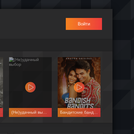
Войти
(Не)удачный выбор
Бандитские бандиты
Деревн