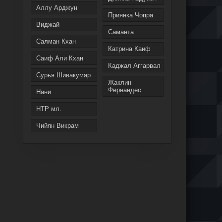
Аллу Арджун
Приянка Чопра
Виджай
Саманта
Салман Кхан
Катрина Каиф
Саиф Али Кхан
Каджал Аггарвал
Сурья Шивакумар
Жаклин
Фернандес
Нани
НТР мл.
Чийян Викрам