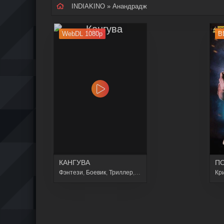
INDIAKINO
» Анандрадж
WebDL 1080p
B
КАНГУВА
ПО
Фэнтези
,
Боевик
,
Триллер
,
Драма
Кр