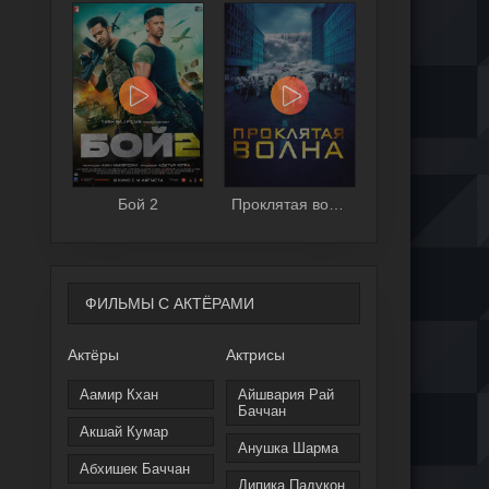
Бой 2
Проклятая волна
ФИЛЬМЫ С АКТЁРАМИ
Актёры
Актрисы
Аамир Кхан
Айшвария Рай
Баччан
Акшай Кумар
Анушка Шарма
Абхишек Баччан
Дипика Падукон