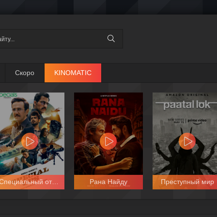
Скоро
KINOMATIC
Специальный отряд
Рана Найду
Преступный мир