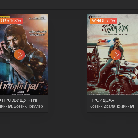
D Rip 1080p
WebDL 720p
 ПРОЗВИЩУ «ТИГР»
ПРОЙДОХА
иминал
,
Боевик
,
Триллер
боевик
,
драма
,
криминал