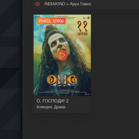
INDIAKINO
» Арун Говил
WebDL 1080p
О, ГОСПОДИ! 2
Комедия
,
Драма