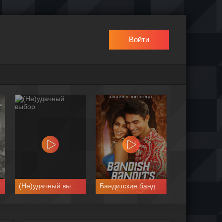
Войти
(Не)удачный выбор
Бандитские бандиты
Деревн