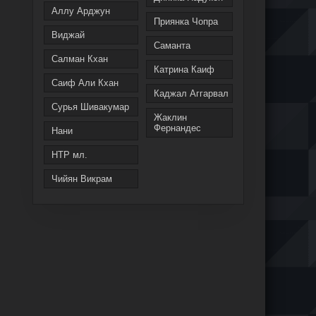
Аллу Арджун
Приянка Чопра
Виджай
Саманта
Салман Кхан
Катрина Каиф
Саиф Али Кхан
Каджал Аггарвал
Сурья Шивакумар
Жаклин
Фернандес
Нани
НТР мл.
Чийян Викрам