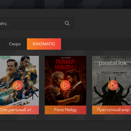
Скоро
KINOMATIC
Специальный отряд
Рана Найду
Преступный мир