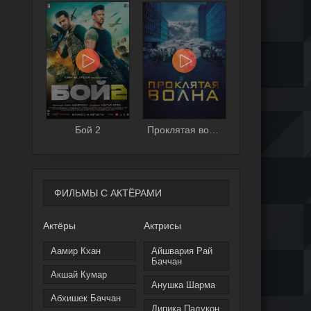
Бой 2
Проклятая волна
ФИЛЬМЫ С АКТЁРАМИ
Актёры
Актрисы
Аамир Кхан
Айшвария Рай
Баччан
Акшай Кумар
Анушка Шарма
Абхишек Баччан
Дипика Падукон