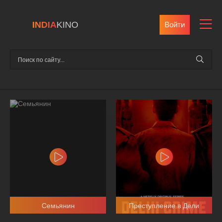
INDIA
KINO
Войти
Семьянин
Преступление в Дели