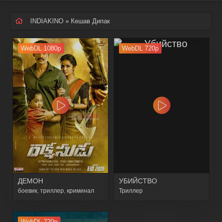
INDIAKINO
» Кешав Дипак
WebDL 1080p
WebDL 720p
ДЕМОН
УБИЙСТВО
боевик
,
триллер
,
криминал
Триллер
WebDL 720p