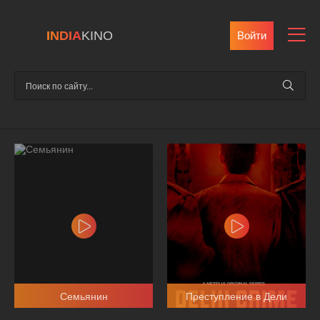
INDIA
KINO
Войти
Семьянин
Преступление в Дели