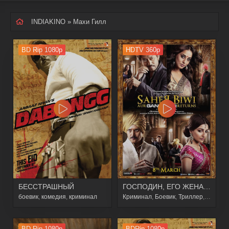
INDIAKINO
» Махи Гилл
BD Rip 1080p
HDTV 360p
БЕССТРАШНЫЙ
ГОСПОДИН, ЕГО ЖЕНА И... НАШ ГАНГСТЕР ВОЗВРАЩАЕТСЯ
боевик
,
комедия
,
криминал
Криминал
,
Боевик
,
Триллер
,
Драма
BD Rip 1080p
BDRip 1080p