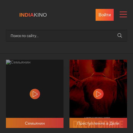
INDIA
KINO
Войти
Семьянин
Преступление в Дели