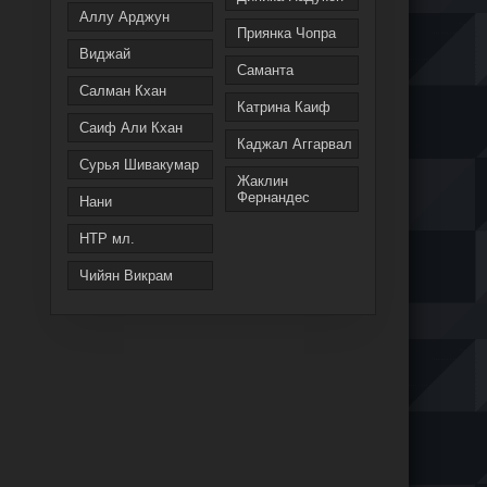
Аллу Арджун
Приянка Чопра
Виджай
Саманта
Салман Кхан
Катрина Каиф
Саиф Али Кхан
Каджал Аггарвал
Сурья Шивакумар
Жаклин
Фернандес
Нани
НТР мл.
Чийян Викрам