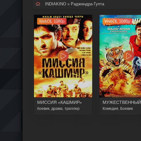
INDIAKINO
» Раджендра Гупта
WebDL 1080p
WebDL 1080p
МИССИЯ «КАШМИР»
МУЖЕСТВЕННЫЙ
боевик
,
драма
,
триллер
Комедия
,
Боевик