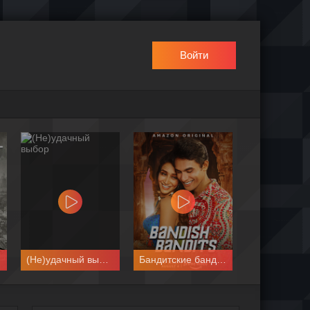
Войти
(Не)удачный выбор
Бандитские бандиты
Деревн