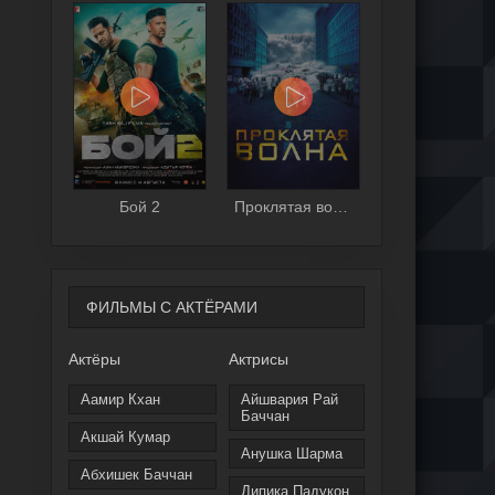
Бой 2
Проклятая волна
ФИЛЬМЫ С АКТЁРАМИ
Актёры
Актрисы
Аамир Кхан
Айшвария Рай
Баччан
Акшай Кумар
Анушка Шарма
Абхишек Баччан
Дипика Падукон