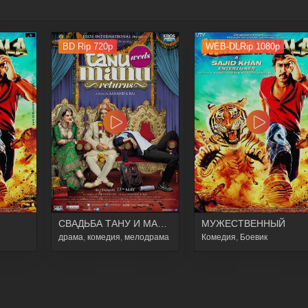
BD Rip 720p
WEB-DLRip 1080p
СВАДЬБА ТАНУ И МАНУ. ВОЗВРАЩЕНИЕ
МУЖЕСТВЕННЫЙ
драма
,
комедия
,
мелодрама
Комедия
,
Боевик