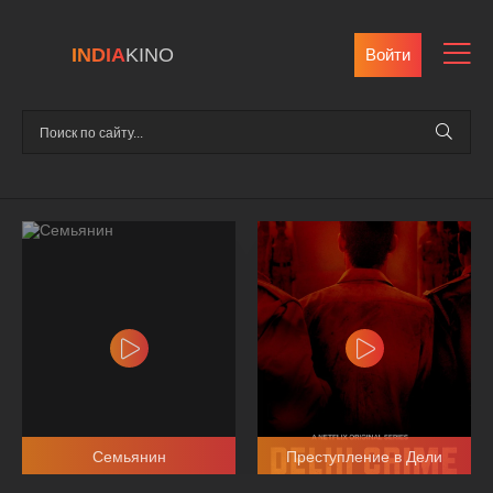
INDIA
KINO
Войти
Семьянин
Преступление в Дели