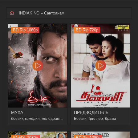
INDIAKINO
» Сантханам
BD Rip 1080p
BD Rip 720p
МУХА
ПРЕДВОДИТЕЛЬ
боевик
,
комедия
,
мелодрама
,
фэнтези
Боевик
,
Триллер
,
Драма
WebDL 1080p
BD Rip 1080p