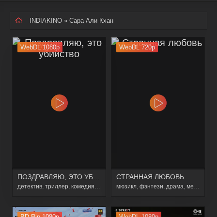
INDIAKINO
» Сара Али Кхан
WebDL 1080p
WebDL 720p
ПОЗДРАВЛЯЮ, ЭТО УБИЙСТВО
СТРАННАЯ ЛЮБОВЬ
детектив
,
триллер
,
комедия
,
криминал
мюзикл
,
фэнтези
,
драма
,
мелодрама
BD Rip 1080p
WebDL 1080p