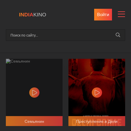
INDIA
KINO
Войти
Семьянин
Преступление в Дели