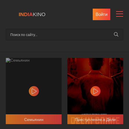
INDIA
KINO
Войти
Семьянин
Преступление в Дели