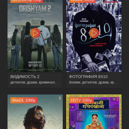
ВИДИМОСТЬ 2
ФОТОГРАФИЯ 8X10
детектив
,
драма
,
криминал
,
триллер
боевик
,
детектив
,
драма
,
криминал
,
WebDL 1080p
HDTV 1080p