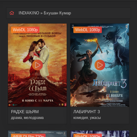
INDIAKINO
» Бхушан Кумар
WebDL 1080p
WebDL 1080p
РАДХЕ ШЬЯМ
ЛАБИРИНТ 3
драма
,
мелодрама
комедия
,
ужасы
WEB-DLRip 720p
WebDL 1080p