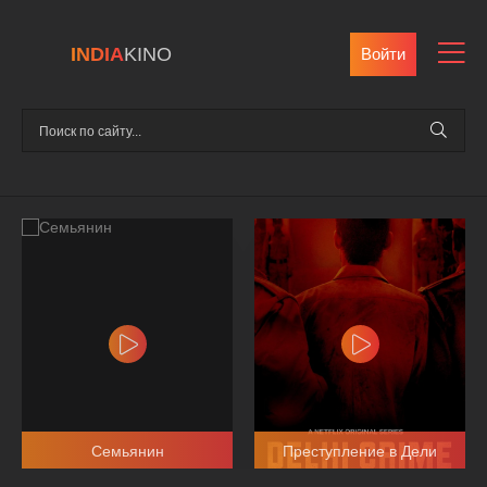
INDIA
KINO
Войти
Семьянин
Преступление в Дели