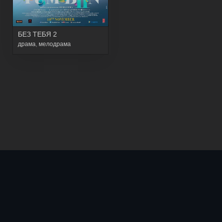
БЕЗ ТЕБЯ 2
драма
,
мелодрама