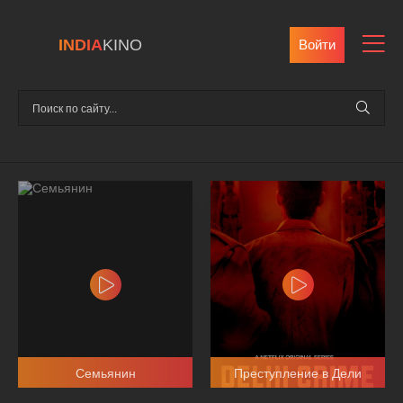
INDIA
KINO
Войти
Семьянин
Преступление в Дели