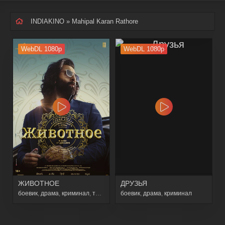
INDIAKINO
» Mahipal Karan Rathore
WebDL 1080p
WebDL 1080p
ЖИВОТНОЕ
ДРУЗЬЯ
боевик
,
драма
,
криминал
,
триллер
боевик
,
драма
,
криминал