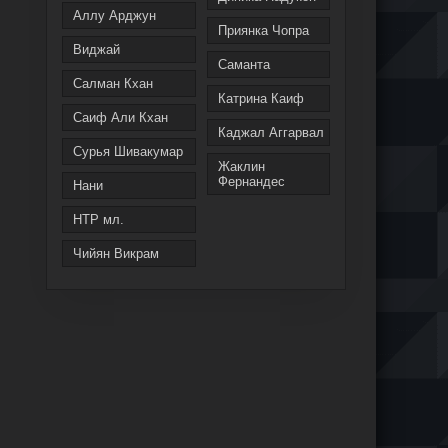
Аллу Арджун
Приянка Чопра
Виджай
Саманта
Салман Кхан
Катрина Каиф
Саиф Али Кхан
Каджал Аггарвал
Сурья Шивакумар
Жаклин
Фернандес
Нани
НТР мл.
Чийян Викрам