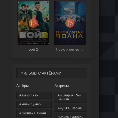
Бой 2
Проклятая волна
ФИЛЬМЫ С АКТЁРАМИ
Актёры
Актрисы
Аамир Кхан
Айшвария Рай
Баччан
Акшай Кумар
Анушка Шарма
Абхишек Баччан
Дипика Падукон