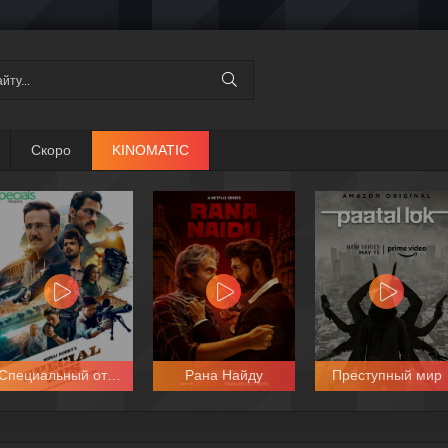
Скоро
KINOMATIC
Специальный отряд
Рана Найду
Преступный мир