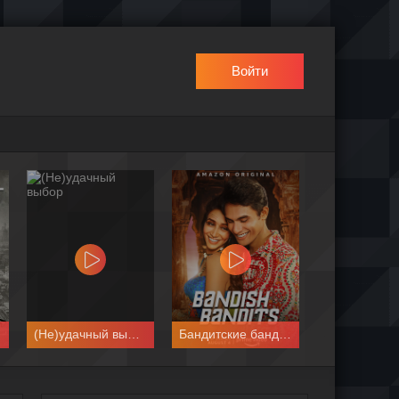
Войти
(Не)удачный выбор
Бандитские бандиты
Деревн