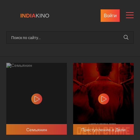
INDIA
KINO
Войти
Семьянин
Преступление в Дели