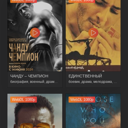
ЧАНДУ – ЧЕМПИОН
ЕДИНСТВЕННЫЙ
биография
,
военный
,
драма
,
история
боевик
,
спорт
,
драма
,
мелодрама
,
спорт
WebDL 1080p
WebDL 1080p