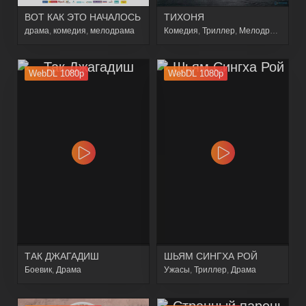
ВОТ КАК ЭТО НАЧАЛОСЬ
ТИХОНЯ
драма
,
комедия
,
мелодрама
Комедия
,
Триллер
,
Мелодрама
WebDL 1080p
WebDL 1080p
ТАК ДЖАГАДИШ
ШЬЯМ СИНГХА РОЙ
Боевик
,
Драма
Ужасы
,
Триллер
,
Драма