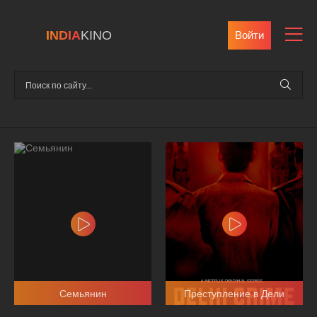
INDIA
KINO
Войти
Семьянин
Преступление в Дели