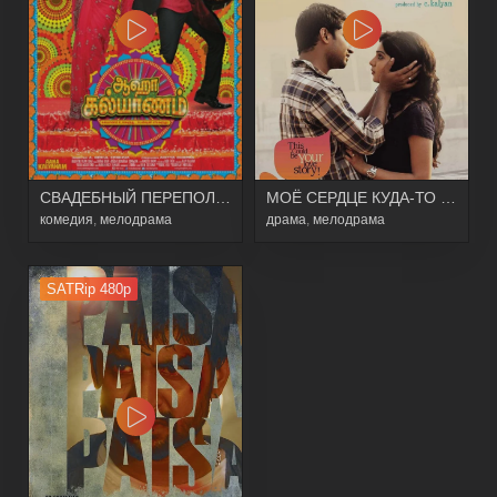
СВАДЕБНЫЙ ПЕРЕПОЛОХ
МОЁ СЕРДЦЕ КУДА-ТО ПРОПАЛО
комедия
,
мелодрама
драма
,
мелодрама
SATRip 480p