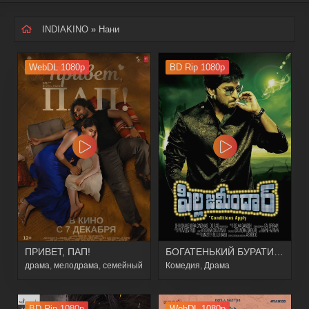
INDIAKINO
» Нани
WebDL 1080p
BD Rip 1080p
ПРИВЕТ, ПАП!
БОГАТЕНЬКИЙ БУРАТИНО
драма
,
мелодрама
,
семейный
Комедия
,
Драма
BD Rip 1080p
WebDL 1080p