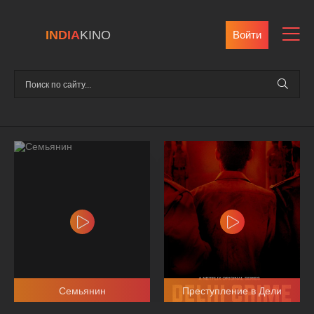
INDIA
KINO
Войти
Семьянин
Преступление в Дели