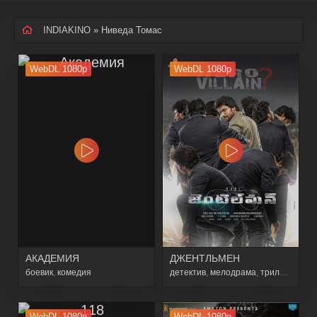
INDIAKINO
» Ниведа Томас
WebDL 1080p
WebDL 1080p
АКАДЕМИЯ
ДЖЕНТЛЬМЕН
боевик
,
комедия
детектив
,
мелодрама
,
триллер
WebDL 1080p
WebDL 1080p