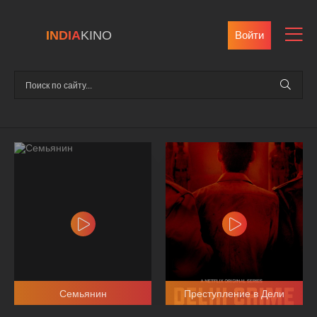
INDIA
KINO
Войти
Семьянин
Преступление в Дели