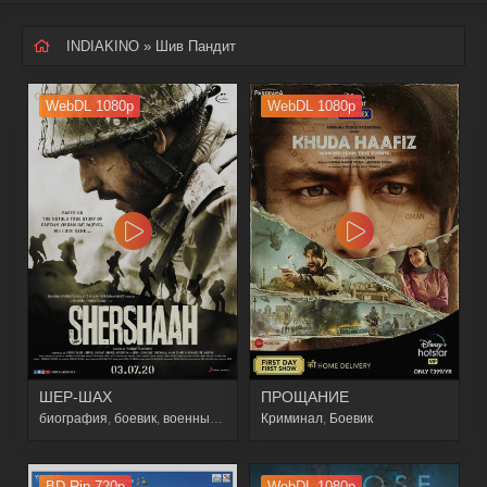
INDIAKINO
» Шив Пандит
WebDL 1080p
WebDL 1080p
ШЕР-ШАХ
ПРОЩАНИЕ
биография
,
боевик
,
военный
,
история
Криминал
,
Боевик
BD Rip 720p
WebDL 1080p