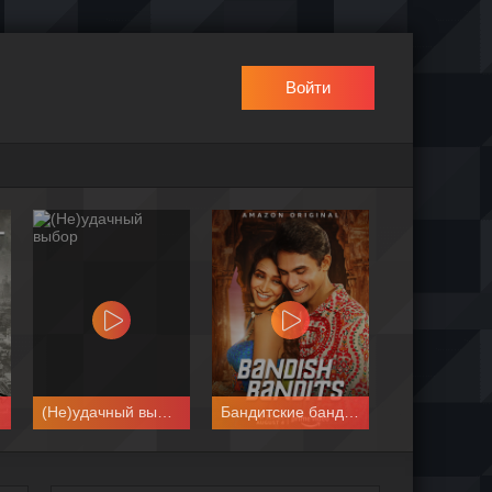
Войти
(Не)удачный выбор
Бандитские бандиты
Деревн