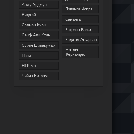
Аллу Арджун
Приянка Чопра
Виджай
Саманта
Салман Кхан
Катрина Каиф
Саиф Али Кхан
Каджал Аггарвал
Сурья Шивакумар
Жаклин
Фернандес
Нани
НТР мл.
Чийян Викрам