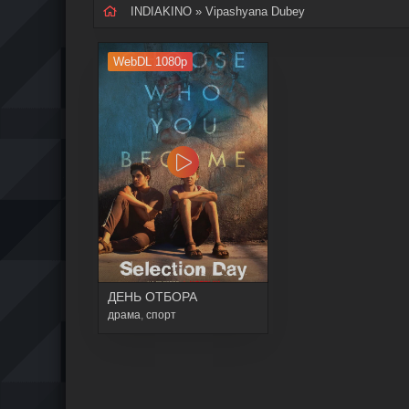
INDIAKINO
» Vipashyana Dubey
WebDL 1080p
ДЕНЬ ОТБОРА
драма
,
спорт