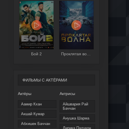
Бой 2
Проклятая волна
ФИЛЬМЫ С АКТЁРАМИ
Актёры
Актрисы
Аамир Кхан
Айшвария Рай
Баччан
Акшай Кумар
Анушка Шарма
Абхишек Баччан
Дипика Падукон