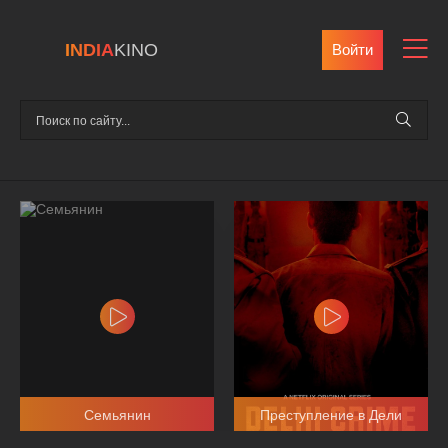
INDIA
KINO
Войти
Семьянин
Преступление в Дели