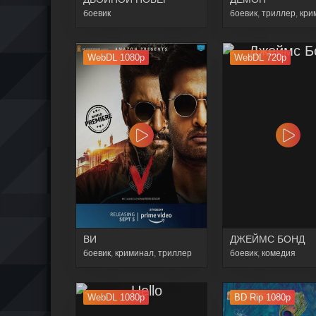
боевик
боевик
,
триллер
,
кри
WebDL 1080p
WebDL 720p
ВИ
ДЖЕЙМС БОНД
боевик
,
криминал
,
триллер
боевик
,
комедия
WebDL 1080p
BD Rip 1080p