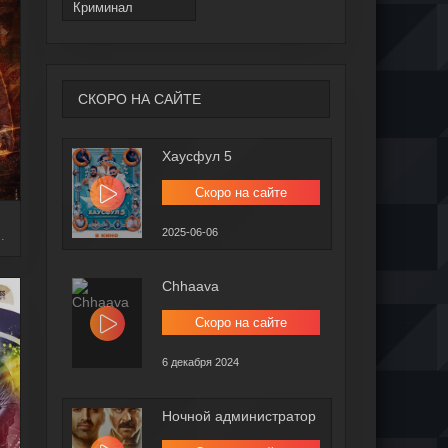
Криминал
СКОРО НА САЙТЕ
Хаусфул 5
Скоро на сайте
2025-06-06
Chhaava
Скоро на сайте
6 декабря 2024
Ночной администратор