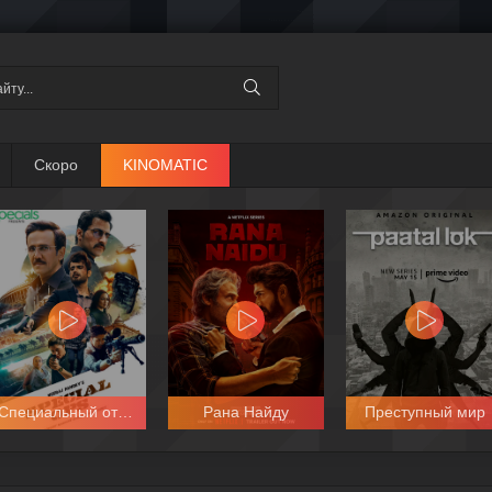
Скоро
KINOMATIC
Специальный отряд
Рана Найду
Преступный мир