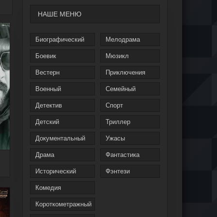
НАШЕ МЕНЮ
Биографический
Мелодрама
Боевик
Мюзикл
Вестерн
Приключения
Военный
Семейный
Детектив
Спорт
Детский
Триллер
Документальный
Ужасы
Драма
Фантастика
Исторический
Фэнтези
Комедия
Короткометражный