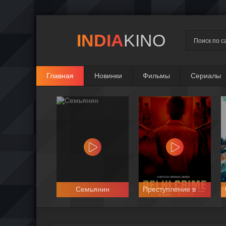
INDIA
KINO
Главная
Новинки
Фильмы
Сериалы
Семьянин
Преступление в Дели