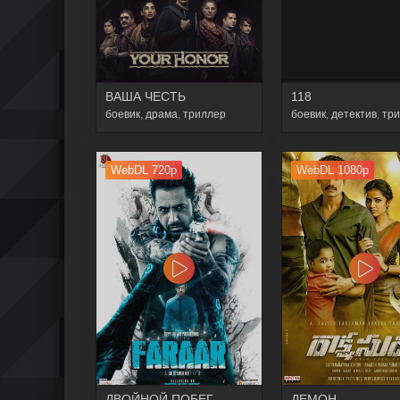
ВАША ЧЕСТЬ
118
боевик
,
драма
,
триллер
боевик
,
детектив
,
тр
WebDL 720p
WebDL 1080p
ДВОЙНОЙ ПОБЕГ
ДЕМОН