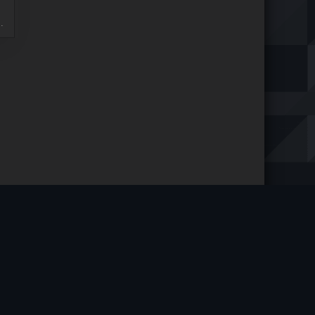
триллер