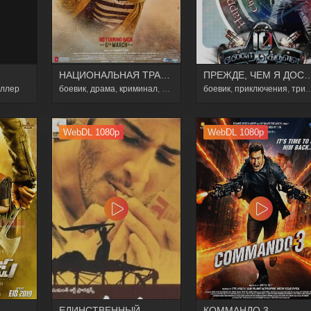
НАЦИОНАЛЬНАЯ ТРАССА 10
ПРЕЖДЕ, ЧЕМ Я ДОСЧИ
иллер
боевик
,
драма
,
криминал
,
триллер
боевик
,
приключения
,
триллер
WebDL 1080p
WebDL 1080p
ЕДИНСТВЕННЫЙ
КОММАНДО 3