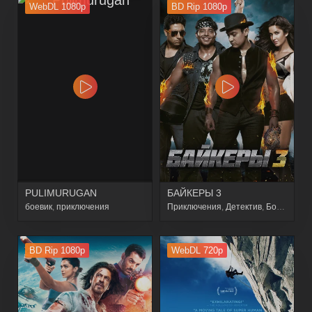
WebDL 1080p
BD Rip 1080p
PULIMURUGAN
БАЙКЕРЫ 3
боевик
,
приключения
Приключения
,
Детектив
,
Боевик
,
Тр
BD Rip 1080p
WebDL 720p