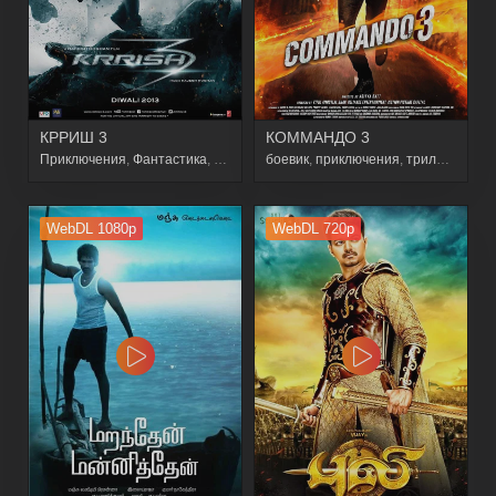
КРРИШ 3
КОММАНДО 3
Приключения
,
Фантастика
,
Боевик
боевик
,
приключения
,
триллер
WebDL 1080p
WebDL 720p