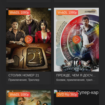
WebDL 1080p
WebDL 1080p
СТОЛИК НОМЕР 21
ПРЕЖДЕ, ЧЕМ Я ДОСЧИТАЮ ДО 10
Приключения
,
Триллер
боевик
,
приключения
,
триллер
WebDL 1080p
DVD Rip 360p