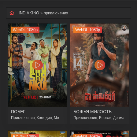
INDIAKINO
» приключения
WebDL 1080p
WebDL 1080p
ПОБЕГ
БОЖЬЯ МИЛОСТЬ
Приключения
,
Комедия
,
Мелодрама
Приключения
,
Драма
,
Боевик
,
Драма
BD Rip 1080p
WebDL 1080p