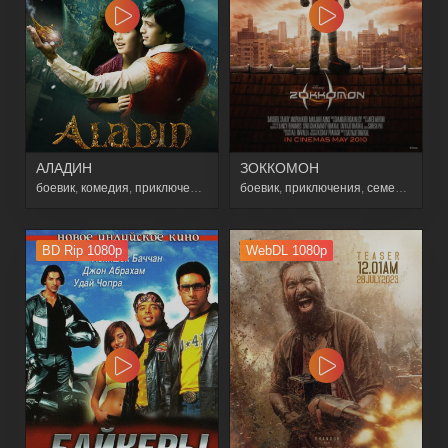
АЛАДИН
ЗОККОМОН
боевик
,
комедия
,
приключения
,
фэнтези
боевик
,
приключения
,
семейный
BD Rip 1080p
WebDL 1080p