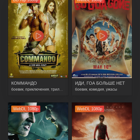
КОММАНДО
ИДИ, ГОА БОЛЬШЕ НЕТ
боевик
,
приключения
,
триллер
боевик
,
комедия
,
ужасы
WebDL 1080p
WebDL 1080p